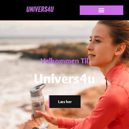
Velkommen Til
Univers4u
Læs her