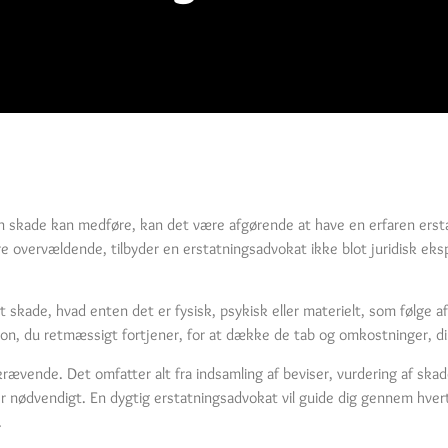
n skade kan medføre, kan det være afgørende at have en erfaren ersta
re overvældende, tilbyder en erstatningsadvokat ikke blot juridisk ek
dt skade, hvad enten det er fysisk, psykisk eller materielt, som følge a
on, du retmæssigt fortjener, for at dække de tab og omkostninger, di
ævende. Det omfatter alt fra indsamling af beviser, vurdering af ska
ver nødvendigt. En dygtig erstatningsadvokat vil guide dig gennem hvert t
.