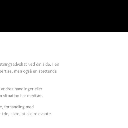
tningsadvokat ved din side. I en
spertise, men også en støttende
f andres handlinger eller
n situation har medført.
de, forhandling med
rin, sikre, at alle relevante