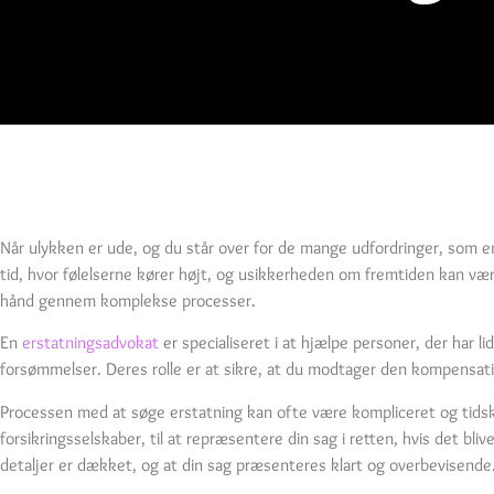
Når ulykken er ude, og du står over for de mange udfordringer, som e
tid, hvor følelserne kører højt, og usikkerheden om fremtiden kan væ
hånd gennem komplekse processer.
En
erstatningsadvokat
er specialiseret i at hjælpe personer, der har li
forsømmelser. Deres rolle er at sikre, at du modtager den kompensati
Processen med at søge erstatning kan ofte være kompliceret og tidskr
forsikringsselskaber, til at repræsentere din sag i retten, hvis det bli
detaljer er dækket, og at din sag præsenteres klart og overbevisende