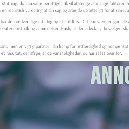
 erstatning, du kan være berettiget til, vil afhænge af mange faktorer
n realistisk vurdering af din sag og arbejde utrætteligt for at sikre, 
 har den nødvendige erfaring og et solidt ry. Det kan være en god idé a
vokaters historik og anmeldelser. Husk, at den advokat, du vælger, skal
ntant, men en vigtig partner i din kamp for retfærdighed og kompensa
t resultat, der afspejler de vanskeligheder, du har stået over for.