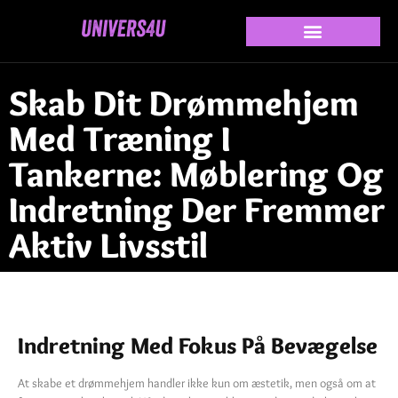
Skab Dit Drømmehjem
Med Træning I
Tankerne: Møblering Og
Indretning Der Fremmer
Aktiv Livsstil
Indretning Med Fokus På Bevægelse
At skabe et drømmehjem handler ikke kun om æstetik, men også om at