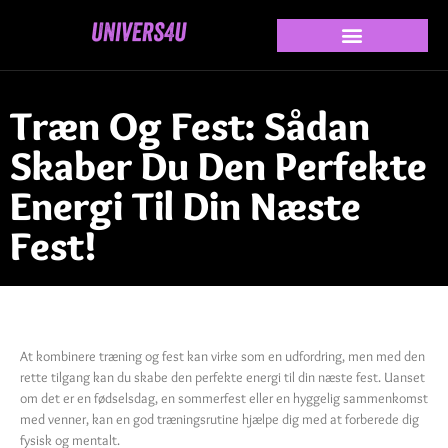
Træn Og Fest: Sådan
Skaber Du Den Perfekte
Energi Til Din Næste
Fest!
At kombinere træning og fest kan virke som en udfordring, men med den
rette tilgang kan du skabe den perfekte energi til din næste fest. Uanset
om det er en fødselsdag, en sommerfest eller en hyggelig sammenkomst
med venner, kan en god træningsrutine hjælpe dig med at forberede dig
fysisk og mentalt.