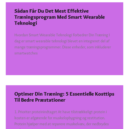
Sådan Får Du Det Mest Effektive
Træningsprogram Med Smart Wearable
Teknologi
Hvordan Smart Wearable Teknologi Forbedrer Din Træning I
dag er smart wearable teknologi blevet en integreret del af
mange træningsprogrammer. Disse enheder, som inkluderer
smartwatches
SEE DETAILS
Optimer Din Træning: 5 Essentielle Kosttips
Til Bedre Præstationer
1. Prioriter proteinindtaget At have tilstrækkeligt protein i
kosten er afgørende for muskelopbygning og restitution.
Protein hjælper med at reparere muskelvæv, der nedbrydes