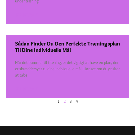
under træning.
SEE DETAILS
Sådan Finder Du Den Perfekte Træningsplan
Til Dine Individuelle Mål
Når det kommer til træning, er det vigtigt at have en plan, der
er skræddersyet til dine individuelle mål. Uanset om du ønsker
at tabe
SEE DETAILS
1
2
3
4